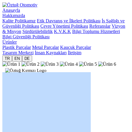
Anasayfa
Hakkımızda
Kalite Politikamız
Etik Davranış ve İlkeleri Politikası
İş Sağlığı ve
Güvenliği Politikası
Çevre Yönetimi Politikası
Referanslar
Vizyon
& Misyon
Sürdürülebilirlik
K.V.K.K
Bilgi Toplumu Hizmetleri
Bilgi Güvenliği Politikası
Ürünler
Plastik Parçalar
Metal Parçalar
Kauçuk Parçalar
Tasarım Merkezi
İnsan Kaynakları
İletişim
TR
EN
DE